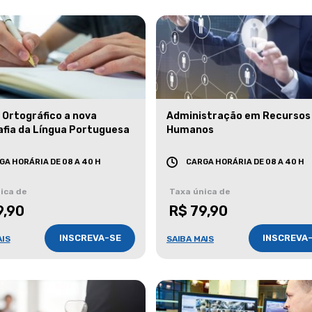
 Ortográfico a nova
Administração em Recursos
afia da Língua Portuguesa
Humanos
GA HORÁRIA DE 08 A 40 H
CARGA HORÁRIA DE 08 A 40 H
ica de
Taxa única de
9,90
R$ 79,90
INSCREVA-SE
INSCREVA
AIS
SAIBA MAIS