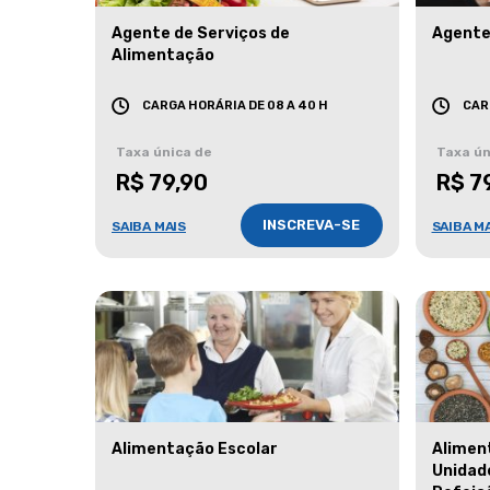
Agente de Serviços de
Agente
Alimentação
CARGA HORÁRIA DE 08 A 40 H
CAR
Taxa única de
Taxa ún
R$ 79,90
R$ 7
INSCREVA-SE
SAIBA MAIS
SAIBA M
Alimentação Escolar
Alimen
Unidad