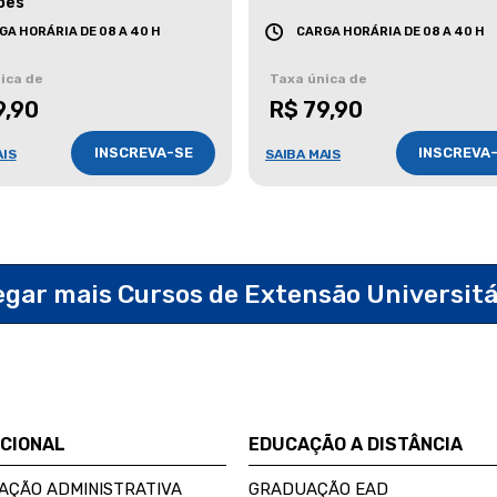
ões
GA HORÁRIA DE 08 A 40 H
CARGA HORÁRIA DE 08 A 40 H
ica de
Taxa única de
9,90
R$ 79,90
INSCREVA-SE
INSCREVA
AIS
SAIBA MAIS
egar mais Cursos de Extensão Universit
UCIONAL
EDUCAÇÃO A DISTÂNCIA
AÇÃO ADMINISTRATIVA
GRADUAÇÃO EAD