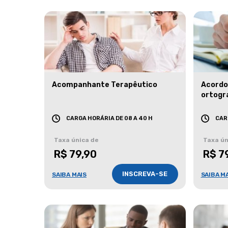
Acompanhante Terapêutico
Acordo
ortogr
CARGA HORÁRIA DE 08 A 40 H
CAR
Taxa única de
Taxa ún
R$ 79,90
R$ 7
INSCREVA-SE
SAIBA MAIS
SAIBA M