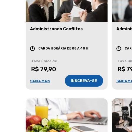
Administrando Conflitos
Admini
CARGA HORÁRIA DE 08 A 40 H
CAR
Taxa única de
Taxa ún
R$ 79,90
R$ 7
INSCREVA-SE
SAIBA MAIS
SAIBA M