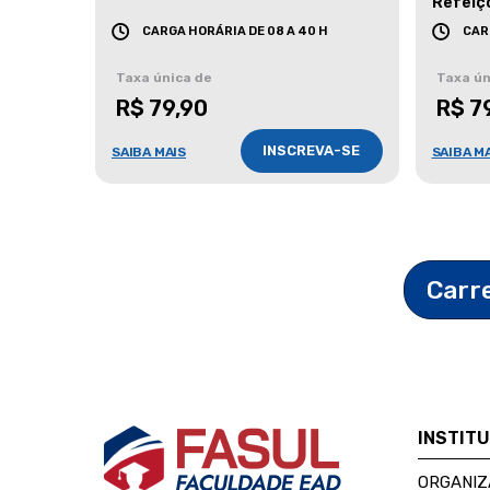
Refeiç
CARGA HORÁRIA DE 08 A 40 H
CAR
Taxa única de
Taxa ún
R$ 79,90
R$ 7
INSCREVA-SE
SAIBA MAIS
SAIBA M
Carr
INSTIT
ORGANIZ