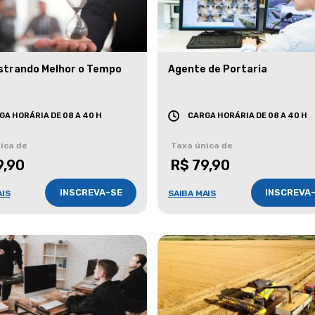
strando Melhor o Tempo
Agente de Portaria
GA HORÁRIA DE 08 A 40 H
CARGA HORÁRIA DE 08 A 40 H
ica de
Taxa única de
9,90
R$ 79,90
INSCREVA-SE
INSCREVA
AIS
SAIBA MAIS