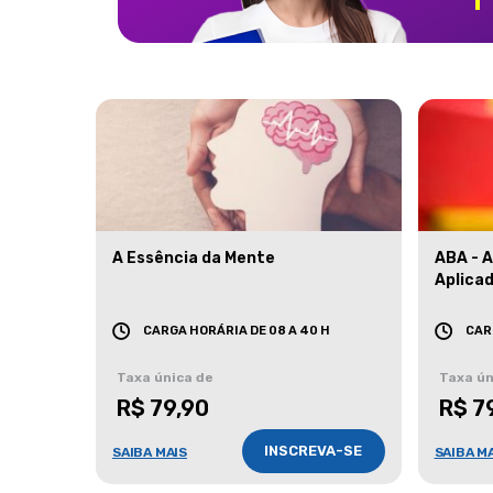
A Essência da Mente
ABA - 
Aplica
CARGA HORÁRIA DE 08 A 40 H
CAR
Taxa única de
Taxa ún
R$ 79,90
R$ 7
INSCREVA-SE
SAIBA MAIS
SAIBA M