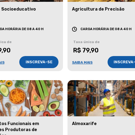
 Socioeducativo
Agricultura de Precisão
GA HORÁRIA DE 08 A 40 H
CARGA HORÁRIA DE 08 A 40 H
ica de
Taxa única de
9,90
R$ 79,90
INSCREVA-SE
INSCREVA
AIS
SAIBA MAIS
tos Funcionais em
Almoxarife
es Produtoras de